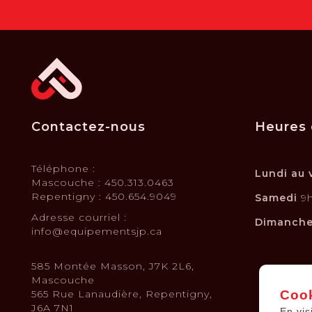
Contactez-nous
Heures 
Téléphone :
Lundi au 
Mascouche : 450.313.0463
Repentigny : 450.654.9049
Samedi
9h
Adresse courriel :
Dimanch
info@equipementsjp.ca
585 Montée Masson, J7K 2L6,
Mascouche
565 Rue Lanaudière, Repentigny,
Cook
J6A 7N1
En vis