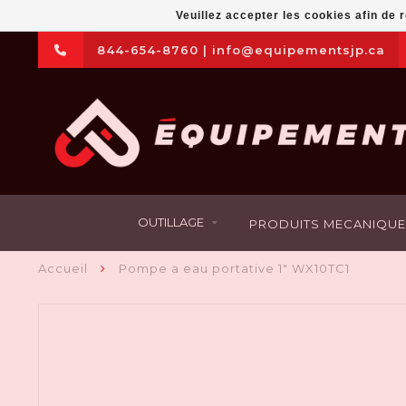
Veuillez accepter les cookies afin de 
844-654-8760
|
info@equipementsjp.ca
OUTILLAGE
PRODUITS MECANIQUE
Accueil
Pompe a eau portative 1" WX10TC1