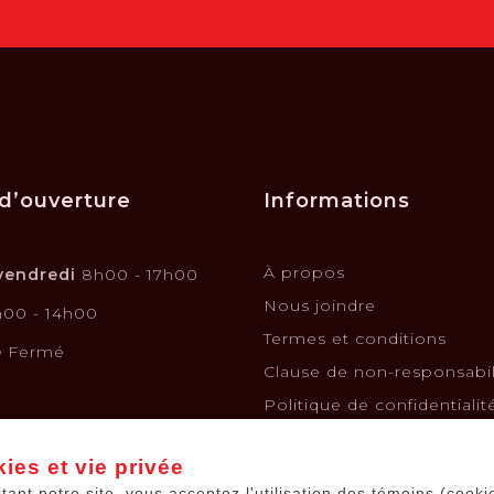
d’ouverture
Informations
À propos
vendredi
8h00 - 17h00
Nous joindre
00 - 14h00
Termes et conditions
e
Fermé
Clause de non-responsabil
Politique de confidentialit
Politique de retours et é
ies et vie privée
Financement
itant notre site, vous acceptez l'utilisation des témoins (cooki