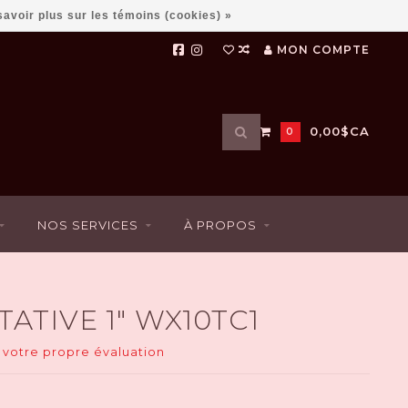
savoir plus sur les témoins (cookies) »
MON COMPTE
Utilisez
0,00$CA
0
les
flèches
haut
et
bas
NOS SERVICES
À PROPOS
pour
sélectionner
le
résultat
disponible.
ATIVE 1" WX10TC1
Appuyez
sur
 votre propre évaluation
Entrée
pour
accéder