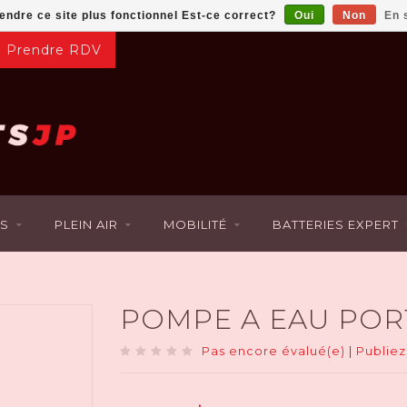
rendre ce site plus fonctionnel Est-ce correct?
Oui
Non
En 
Prendre RDV
S
PLEIN AIR
MOBILITÉ
BATTERIES EXPERT
POMPE A EAU PORT
Pas encore évalué(e)
|
Publiez