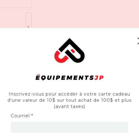
ité de pompage de 120 L par minute et se raccorde facilemen
Inscrivez-vous pour accéder à votre carte cadeau
d'une valeur de 10$ sur tout achat de 100$ et plus
(avant taxes)
 le remplissage de réservoirs d'eau au chalet et les petit
4 lb)
Courriel *
 par minute, par des orifices d'aspiration et de sortie de
rosage 1 po NPT à 3/4 po inclus)
atre temps GX25 à ACT de Honda