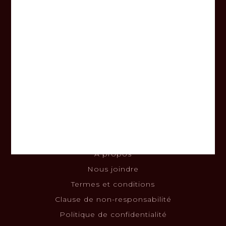
Heures d’ouverture
Lundi au vendredi
8h00 - 17h00
Samedi
9h00 - 14h00
Dimanche
Fermé
Informations
À propos
Nous joindre
Termes et conditions
Clause de non-responsabilité
Politique de confidentialité