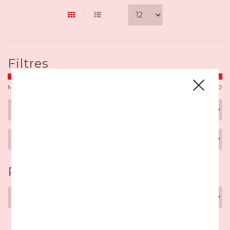
Filtres
Min: C$
0
Max: C$
30000
Par département