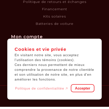
Politique de retours et échanges
Financement
Kits solaires
Batteries de voiture
Mon compte
Cookies et vie privée
Informations sur le compte
En visitant notre site, vous acceptez
Mes commandes
l'utilisation des témoins (cookies).
Ces derniers nous permettent de mieux
Ma liste de souhaits
comprendre la provenance de notre clientèle
Tous les produits
et son utilisation de notre site, en plus d'en
améliorer les fonctions.
Accepter
Politique de confidentialitée 🡥
© 2026
Équipements JP
.
Tous droits réservés