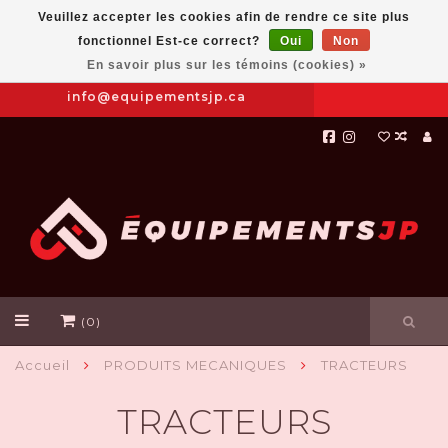
Veuillez accepter les cookies afin de rendre ce site plus
fonctionnel Est-ce correct?
Oui
Non
Prendre
|
844-654-8760
En savoir plus sur les témoins (cookies) »
RDV
info@equipementsjp.ca
(0)
Accueil
PRODUITS MECANIQUES
TRACTEURS
TRACTEURS