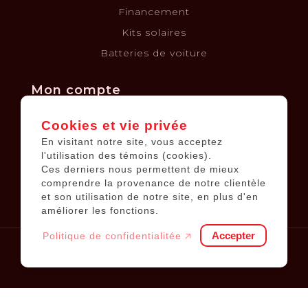
Financement
Kits solaires
Batteries de voiture
Mon compte
Cookies et vie privée
Informations sur le compte
En visitant notre site, vous acceptez
Mes commandes
l'utilisation des témoins (cookies).
Ces derniers nous permettent de mieux
Ma liste de souhaits
comprendre la provenance de notre clientèle
Tous les produits
et son utilisation de notre site, en plus d'en
améliorer les fonctions.
Accepter
Politique de confidentialitée 🡥
© 2026
Équipements JP
.
Tous droits réservés