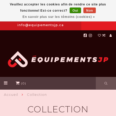
Veuillez accepter les cookies afin de rendre ce site plus
fonctionnel Est-ce correct?
Oui
Non
Prendre
|
844-654-8760
En savoir plus sur les témoins (cookies) »
RDV
info@equipementsjp.ca
(0)
Accueil
Collection
COLLECTION