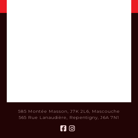
Contactez-nous
Téléphone :
Mascouche : 450.313.0463
Repentigny : 450.654.9049
Adresse courriel :
info@equipementsjp.ca
585 Montée Masson, J7K 2L6, Mascouche
565 Rue Lanaudière, Repentigny, J6A 7N1