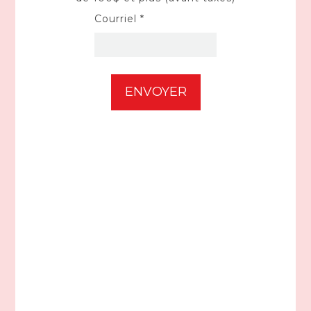
Courriel *
HONDA
Génératrice ultra-silencieuse 7000w EU7000ISCT
5 338,00$CA
5 828,00$CA