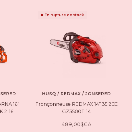
au
résultat
de
En rupture de stock
recherche
sélectionné.
Les
utilisateurs
d'appareils
tactiles
peuvent
se
servir
de
gestes
tels
que
NSERED
HUSQ / REDMAX / JONSERED
toucher
et
NA 16’’
Tronçonneuse REDMAX 14’’ 35.2CC
glisser.
K 2-16
GZ3500T-14
489,00$CA