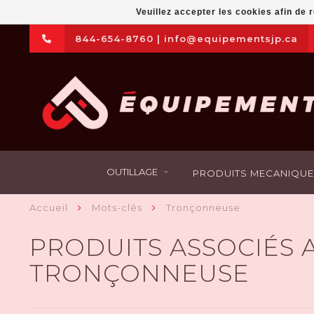
Veuillez accepter les cookies afin de 
844-654-8760
|
info@equipementsjp.ca
OUTILLAGE
PRODUITS MECANIQUE
Accueil
Mots-clés
Tronçonneuse
PRODUITS ASSOCIÉS 
TRONÇONNEUSE