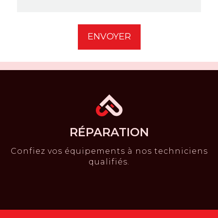
2XC
3 399,00$CA
RÉPARATION
Confiez vos équipements à nos techniciens
qualifiés.