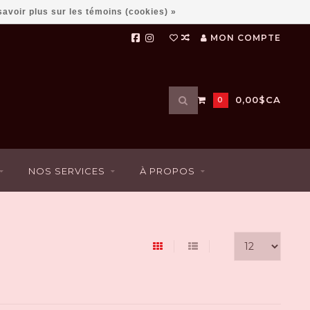
savoir plus sur les témoins (cookies) »
MON COMPTE
Utilisez
0,00$CA
0
les
flèches
haut
et
bas
NOS SERVICES
À PROPOS
pour
sélectionner
le
résultat
disponible.
Appuyez
sur
Entrée
pour
accéder