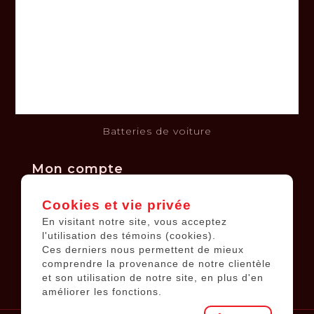
Termes et conditions
Clause de non-responsabilité
Politique de confidentialité
Politique de retours et échanges
Financement
Kits solaires
Batteries de voiture
Mon compte
Cookies et vie privée
Informations sur le compte
En visitant notre site, vous acceptez
Mes commandes
l'utilisation des témoins (cookies).
Ces derniers nous permettent de mieux
Ma liste de souhaits
comprendre la provenance de notre clientèle
Tous les produits
et son utilisation de notre site, en plus d'en
améliorer les fonctions.