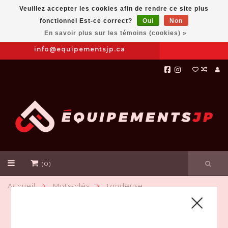
Veuillez accepter les cookies afin de rendre ce site plus
fonctionnel Est-ce correct?
Oui
Non
Prendre
|
844-654-8760
En savoir plus sur les témoins (cookies) »
RDV
info@equipementsjp.ca
(0)
Accueil
Mots-clés
tondeuse
PRODUITS ASSOCIÉS