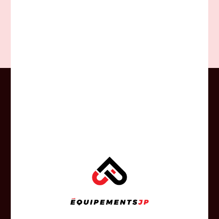
1 548,00$CA
CONSEILS
Profitez en tout temps des judicieux
conseils de nos experts-conseil.
RÉPARATION