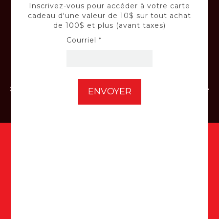
Confiez vos équipements à nos techniciens
Inscrivez-vous pour accéder à votre carte
qualifiés.
cadeau d'une valeur de 10$ sur tout achat
de 100$ et plus (avant taxes)
Courriel *
INSTALLATION
Confiez-nous l'installation de votre batterie
de voiture et de vos panneaux solaires.
Inscrivez-vous à notre infolettre
pour accéder à votre carte cadeau
d'une valeur de 10$ sur tout achat
de 100$ et plus (avant taxes) ici :