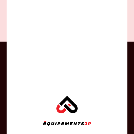
168,95$CA
CONSEILS
Profitez en tout temps des judicieux
conseils de nos experts-conseil.
RÉPARATION