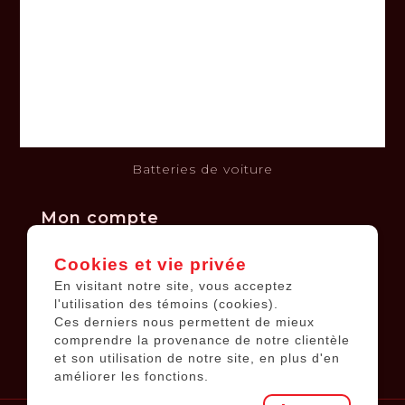
Termes et conditions
Clause de non-responsabilité
Politique de confidentialité
Politique de retours et échanges
Financement
Kits solaires
Batteries de voiture
Mon compte
Cookies et vie privée
Informations sur le compte
En visitant notre site, vous acceptez
Mes commandes
l'utilisation des témoins (cookies).
Ces derniers nous permettent de mieux
Ma liste de souhaits
comprendre la provenance de notre clientèle
Tous les produits
et son utilisation de notre site, en plus d'en
améliorer les fonctions.