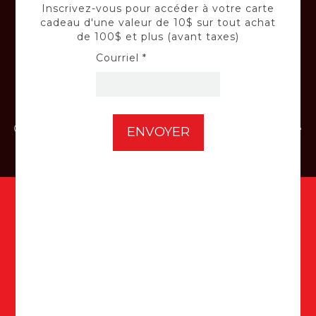
Confiez vos équipements à nos techniciens
Inscrivez-vous pour accéder à votre carte
qualifiés.
cadeau d'une valeur de 10$ sur tout achat
de 100$ et plus (avant taxes)
Courriel *
INSTALLATION
Confiez-nous l'installation de votre batterie
de voiture et de vos panneaux solaires.
Inscrivez-vous à notre infolettre
pour accéder à votre carte cadeau
d'une valeur de 10$ sur tout achat
de 100$ et plus (avant taxes) ici :