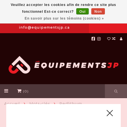
Veuillez accepter les cookies afin de rendre ce site plus
fonctionnel Est-ce correct?
Oui
Non
Prendre
|
844-654-8760
En savoir plus sur les témoins (cookies) »
RDV
info@equipementsjp.ca
(0)
Accueil
Mots-clés
Redlithium
PRODUITS ASSOCIÉS