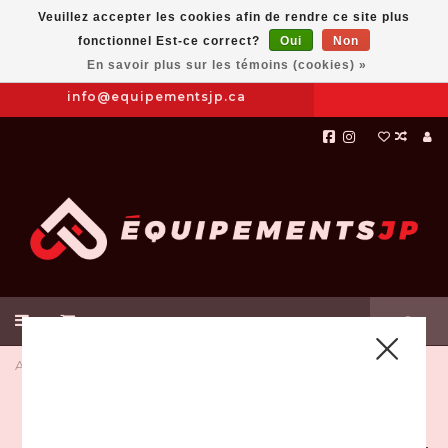
Veuillez accepter les cookies afin de rendre ce site plus
fonctionnel Est-ce correct?
Oui
Non
Prendre
|
844-654-8760
En savoir plus sur les témoins (cookies) »
RDV
info@equipementsjp.ca
(0)
Accueil
Mots-clés
machine
PRODUITS ASSOCIÉS