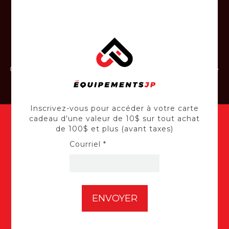
INSTALLATION
Confiez-nous l'installation de votre batterie
de voiture et de vos panneaux solaires.
Inscrivez-vous pour accéder à votre carte
cadeau d'une valeur de 10$ sur tout achat
de 100$ et plus (avant taxes)
Courriel *
Inscrivez-vous à notre infolettre
pour accéder à votre carte cadeau
d'une valeur de 10$ sur tout achat
de 100$ et plus (avant taxes) ici :