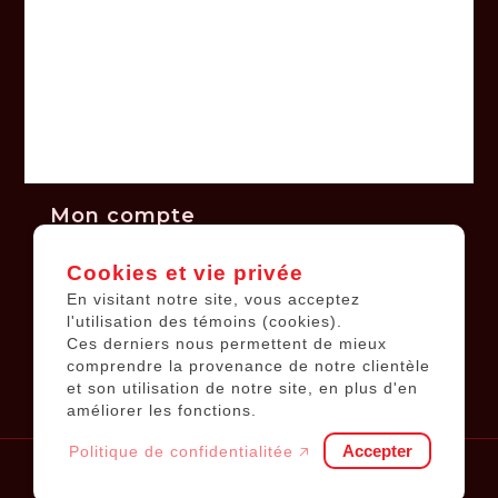
Politique de confidentialité
Politique de retours et échanges
Financement
Kits solaires
Batteries de voiture
Mon compte
Cookies et vie privée
Informations sur le compte
En visitant notre site, vous acceptez
Mes commandes
l'utilisation des témoins (cookies).
Ces derniers nous permettent de mieux
Ma liste de souhaits
comprendre la provenance de notre clientèle
Tous les produits
et son utilisation de notre site, en plus d'en
améliorer les fonctions.
Accepter
Politique de confidentialitée 🡥
© 2026
Équipements JP
.
Tous droits réservés