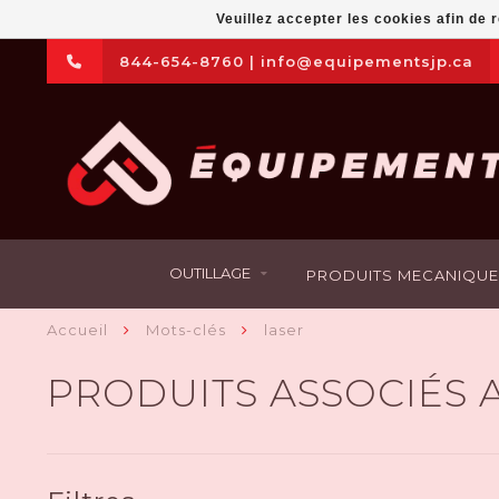
Veuillez accepter les cookies afin de 
844-654-8760
|
info@equipementsjp.ca
OUTILLAGE
PRODUITS MECANIQUE
Accueil
Mots-clés
laser
PRODUITS ASSOCIÉS 