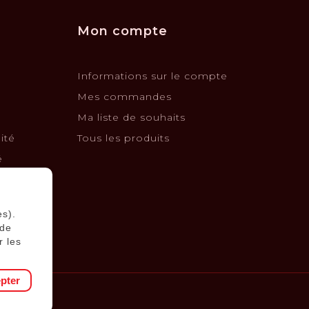
Mon compte
Informations sur le compte
Mes commandes
Ma liste de souhaits
ité
Tous les produits
é
changes
es).
 de
r les
pter