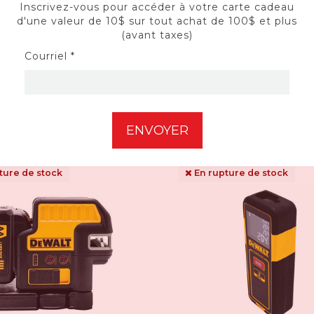
Inscrivez-vous pour accéder à votre carte cadeau
er à faisceau vert en croix
Pointeur laser à 5 fai
d'une valeur de 10$ sur tout achat de 100$ et plus
(avant taxes)
DW088CG
DW085K
Courriel *
289,95$CA
399,95$CA
ture de stock
En rupture de stock