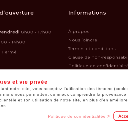
d’ouverture
Informations
À propos
vendredi
8h00 - 17h00
Nous joindre
00 - 14h00
Termes et conditions
e
Fermé
Clause de non-responsabil
Politique de confidentialit
Politique de retours et é
ies et vie privée
Financement
itant notre site, vous acceptez l'utilisation des témoins (cooki
Kits solaires
erniers nous permettent de mieux comprendre la provenance
Batteries de voiture
clientèle et son utilisation de notre site, en plus d'en améliore
ons.
Acce
Politique de confidentialitée 🡥
© 2026
Équipements JP
.
Tous droits réservés