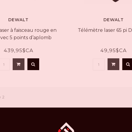
DEWALT
DEWALT
aser à faisceau rouge en
Télémètre laser 65 pi
avec 5 points d’aplomb
e avec la plateforme 12 V
439,95$CA
49,95$CA
MAX* DW0825LR
e 2