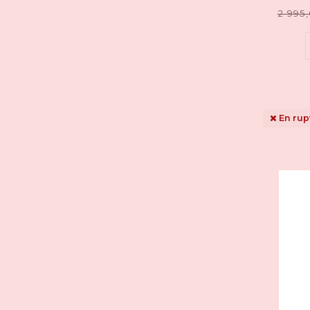
2 995
En rup