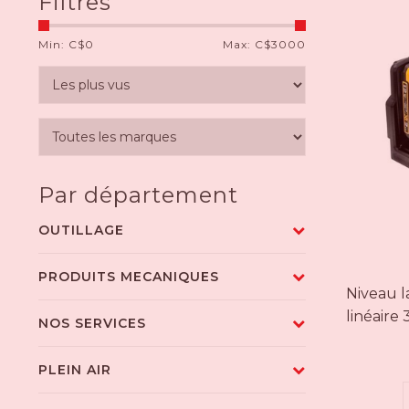
Filtres
Min: C$
0
Max: C$
3000
Par département
OUTILLAGE
PRODUITS MECANIQUES
Niveau la
linéair
NOS SERVICES
PLEIN AIR