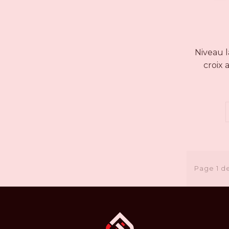
Niveau l
croix 
compatibl
Page 1 d