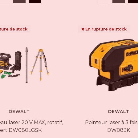
ture de stock
En rupture de stock
DEWALT
DEWALT
eau laser 20 V MAX, rotatif,
Pointeur laser à 3 fai
vert DW080LGSK
DW083K