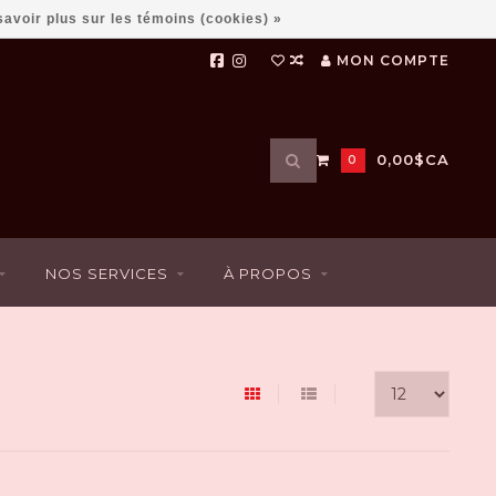
savoir plus sur les témoins (cookies) »
MON COMPTE
Utilisez
0,00$CA
0
les
flèches
haut
et
bas
NOS SERVICES
À PROPOS
pour
sélectionner
le
résultat
disponible.
Appuyez
sur
Entrée
pour
accéder