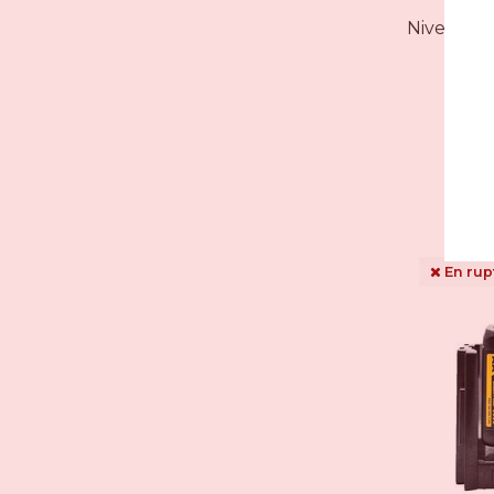
Niveau las
En rup