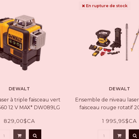
En rupture de stock
DEWALT
DEWALT
ser à triple faisceau vert
Ensemble de niveau laser
e 360 12 V MAX* DW089LG
faisceau rouge rotatif 
DW079LRK
829,00$CA
1 995,95$CA