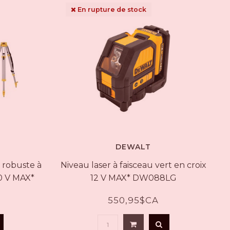
au
En rupture de stock
résultat
de
recherche
sélectionné.
Les
utilisateurs
d'appareils
tactiles
peuvent
se
servir
de
gestes
tels
DEWALT
que
 robuste à
Niveau laser à faisceau vert en croix
toucher
et
20 V MAX*
12 V MAX* DW088LG
glisser.
550,95$CA