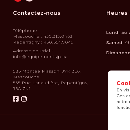
Contactez-nous
Heures 
Téléphone :
Lundi au 
Mascouche : 450.313.0463
Repentigny : 450.654.9049
Samedi
9h
Adresse courriel :
Dimanch
info@equipementsjp.ca
585 Montée Masson, J7K 2L6,
Mascouche
565 Rue Lanaudière, Repentigny,
Cook
J6A 7N1
En vis
Ces d
notre 
foncti