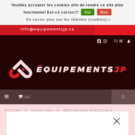
Veuillez accepter les cookies afin de rendre ce site plus
fonctionnel Est-ce correct?
Oui
Non
Prendre
|
844-654-8760
En savoir plus sur les témoins (cookies) »
RDV
info@equipementsjp.ca
(0)
Accueil
Mots-clés
démarrage électrique
PRODUITS ASSOCIÉS