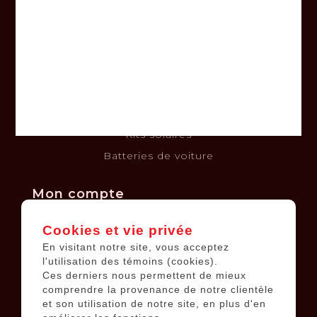
Nous joindre
Termes et conditions
Clause de non-responsabilité
Politique de confidentialité
Politique de retours et échanges
Financement
Kits solaires
Batteries de voiture
Mon compte
Cookies et vie privée
Informations sur le compte
En visitant notre site, vous acceptez
Mes commandes
l'utilisation des témoins (cookies).
Ces derniers nous permettent de mieux
Ma liste de souhaits
comprendre la provenance de notre clientèle
Tous les produits
et son utilisation de notre site, en plus d'en