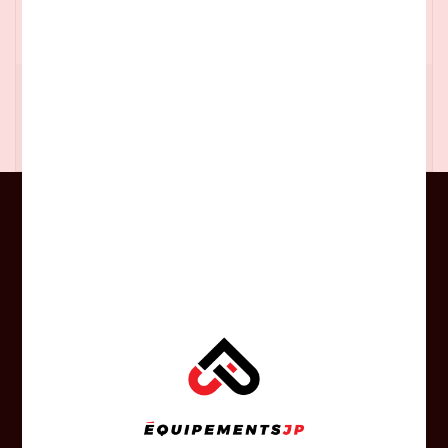
stock
3 186,00$CA
CONSEILS
Profitez en tout temps des judicieux
conseils de nos experts-conseil.
RÉPARATION