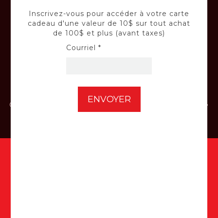
Inscrivez-vous pour accéder à votre carte
Confiez vos équipements à nos techniciens
cadeau d'une valeur de 10$ sur tout achat
qualifiés.
de 100$ et plus (avant taxes)
Courriel *
INSTALLATION
Confiez-nous l'installation de votre batterie
de voiture et de vos panneaux solaires.
Inscrivez-vous à notre infolettre
pour accéder à votre carte cadeau
d'une valeur de 10$ sur tout achat
de 100$ et plus (avant taxes) ici :