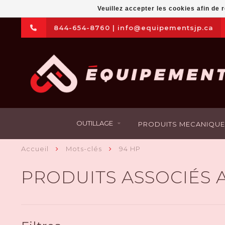
Veuillez accepter les cookies afin de 
844-654-8760
|
info@equipementsjp.ca
OUTILLAGE
PRODUITS MECANIQUE
Accueil
Mots-clés
94 HP
PRODUITS ASSOCIÉS 