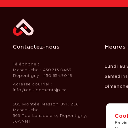
Contactez-nous
Heures 
Téléphone :
Lundi au 
Mascouche : 450.313.0463
Repentigny : 450.654.9049
Samedi
9h
Adresse courriel :
Dimanch
info@equipementsjp.ca
585 Montée Masson, J7K 2L6,
Mascouche
Cook
565 Rue Lanaudière, Repentigny,
J6A 7N1
En vis