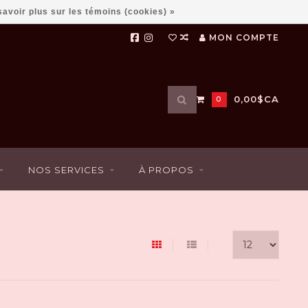
savoir plus sur les témoins (cookies) »
MON COMPTE
Utilisez
0,00$CA
0
les
flèches
haut
et
bas
NOS SERVICES
À PROPOS
pour
sélectionner
le
résultat
disponible.
Appuyez
sur
Entrée
pour
accéder