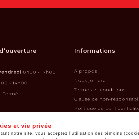
d’ouverture
Informations
À propos
vendredi
8h00 - 17h00
Nous joindre
00 - 14h00
Termes et conditions
e
Fermé
Clause de non-responsabil
Politique de confidentialit
Politique de retours et é
ies et vie privée
Financement
itant notre site, vous acceptez l'utilisation des témoins (cooki
Kits solaires