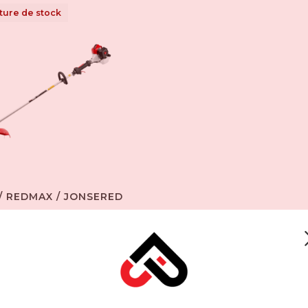
ture de stock
/ REDMAX / JONSERED
ssailleuse commerciale
x légers 22.5 CC .94HP
TRZ230S
399,99$CA