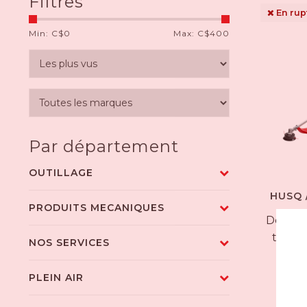
Filtres
En rup
Min: C$
0
Max: C$
400
Par département
OUTILLAGE
HUSQ 
PRODUITS MECANIQUES
Débrou
travau
NOS SERVICES
PLEIN AIR