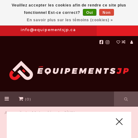
Veuillez accepter les cookies afin de rendre ce site plus
fonctionnel Est-ce correct?
Oui
Non
Prendre
|
844-654-8760
En savoir plus sur les témoins (cookies) »
RDV
info@equipementsjp.ca
(0)
Accueil
Mots-clés
1/4IN
PRODUITS ASSOCIÉS