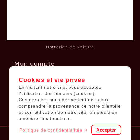
Clause de non-responsabilité
Politique de confidentialité
Politique de retours et échanges
Financement
Kits solaires
Batteries de voiture
Mon compte
Cookies et vie privée
Informations sur le compte
En visitant notre site, vous acceptez
Mes commandes
l'utilisation des témoins (cookies).
Ces derniers nous permettent de mieux
Ma liste de souhaits
comprendre la provenance de notre clientèle
Tous les produits
et son utilisation de notre site, en plus d'en
améliorer les fonctions.
Accepter
Politique de confidentialitée 🡥
© 2026
Équipements JP
.
Tous droits réservés