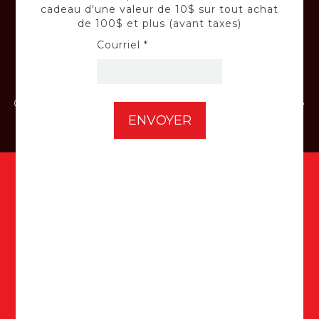
cadeau d'une valeur de 10$ sur tout achat
de 100$ et plus (avant taxes)
Courriel *
INSTALLATION
Confiez-nous l'installation de votre batterie
de voiture et de vos panneaux solaires.
Inscrivez-vous à notre infolettre
pour accéder à votre carte cadeau
d'une valeur de 10$ sur tout achat
de 100$ et plus (avant taxes) ici :