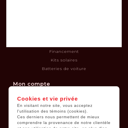
À propos
Nous joindre
Termes et conditions
Clause de non-responsabilité
Politique de confidentialité
Politique de retours et échanges
Financement
Kits solaires
Batteries de voiture
Mon compte
Cookies et vie privée
Informations sur le compte
En visitant notre site, vous acceptez
Mes commandes
l'utilisation des témoins (cookies).
Ces derniers nous permettent de mieux
Ma liste de souhaits
comprendre la provenance de notre clientèle