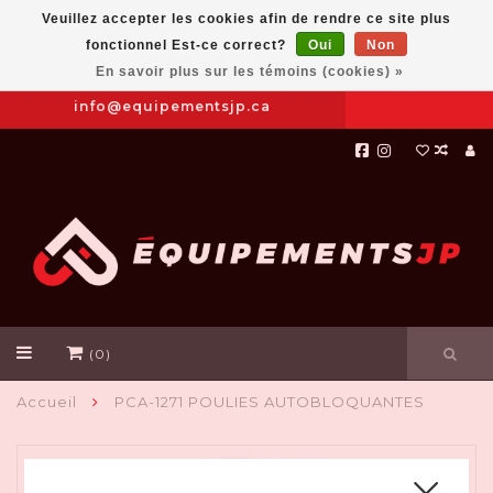
Veuillez accepter les cookies afin de rendre ce site plus
fonctionnel Est-ce correct?
Oui
Non
Prendre
|
844-654-8760
En savoir plus sur les témoins (cookies) »
RDV
info@equipementsjp.ca
(0)
Accueil
PCA-1271 POULIES AUTOBLOQUANTES