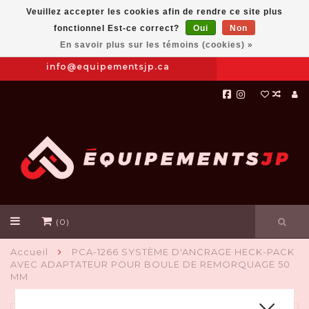
Veuillez accepter les cookies afin de rendre ce site plus
fonctionnel Est-ce correct?
Oui
Non
Prendre
|
844-654-8760
En savoir plus sur les témoins (cookies) »
RDV
info@equipementsjp.ca
(0)
Accueil
PCA-1266 SYSTÈME D'ANCRAGE HECK-PACK
AVEC ADAPTATEUR POUR BOULE DE REMORQUAGE 50
MM