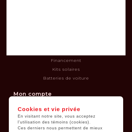
À propos
Nous joindre
Termes et conditions
Clause de non-responsabilité
Politique de confidentialité
Politique de retours et échanges
Financement
Kits solaires
Batteries de voiture
Mon compte
Cookies et vie privée
Informations sur le compte
En visitant notre site, vous acceptez
Mes commandes
l'utilisation des témoins (cookies).
Ces derniers nous permettent de mieux
Ma liste de souhaits