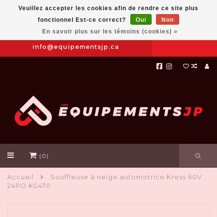
Veuillez accepter les cookies afin de rendre ce site plus
fonctionnel Est-ce correct?
Oui
Non
Prendre
|
844-654-8760
En savoir plus sur les témoins (cookies) »
RDV
info@equipementsjp.ca
(0)
Accueil
Souffleuse à neige automotrice Kress 60V
24PO KG470