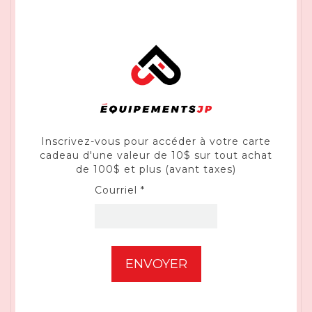
FLEXIBILITÉ SANS MAIN : après un
simple démarrage, l'appareil continue
automatiquement d'avancer, libérant
ainsi une main pour la commande du
panneau.
FONCTIONNEMENT FACILE AVEC LE
PANNEAU DE COMMANDE D'UNE
SEULE MAIN : Toutes les fonctions
peuvent être commandées à partir du
panneau de commande, ce qui permet
Inscrivez-vous pour accéder à votre carte
de contrôler facilement la souffleuse à
cadeau d'une valeur de 10$ sur tout achat
neige avec le panneau d'une seule
de 100$ et plus (avant taxes)
main.
BOÎTIER DURABLE : Boîtier robuste et
Courriel *
rigide, conçu pour résister aux chocs
violents et à la rouille, pour une longue
durée de vie.
Faisant partie du système de batterie
60V de Kress, une batterie 60V peut
alimenter tous les outils 60V de Kress.
La technologie de la batterie Kress 60V
max permet d'obtenir des