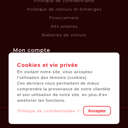
Politique de confidentialité
Politique de retours et échanges
Financement
Kits solaires
Batteries de voiture
Mon compte
Cookies et vie privée
Informations sur le compte
En visitant notre site, vous acceptez
Mes commandes
l'utilisation des témoins (cookies).
Ces derniers nous permettent de mieux
Ma liste de souhaits
comprendre la provenance de notre clientèle
Tous les produits
et son utilisation de notre site, en plus d'en
améliorer les fonctions.
Accepter
Politique de confidentialitée 🡥
© 2026
Équipements JP
.
Tous droits réservés