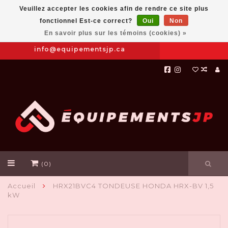
Veuillez accepter les cookies afin de rendre ce site plus
fonctionnel Est-ce correct?
Oui
Non
Prendre
|
844-654-8760
En savoir plus sur les témoins (cookies) »
RDV
info@equipementsjp.ca
(0)
Accueil
HRX21BVC4 TONDEUSE HONDA HRX-BV 1,5
kW