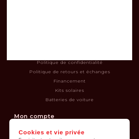
Informations
À propos
Nous joindre
Termes et conditions
Clause de non-responsabilité
Politique de confidentialité
Politique de retours et échanges
Financement
Kits solaires
Batteries de voiture
Mon compte
Cookies et vie privée
Informations sur le compte