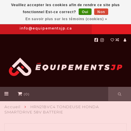
Veuillez accepter les cookies afin de rendre ce site plus
fonctionnel Est-ce correct?
Oui
Non
Prendre
|
844-654-8760
En savoir plus sur les témoins (cookies) »
RDV
info@equipementsjp.ca
(0)
Accueil
HRN21BVC4 TONDEUSE HONDA
SMARTDRIVE 58V BATTERIE