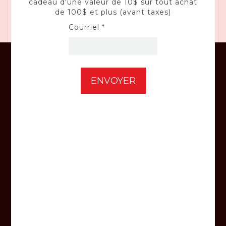
cadeau d'une valeur de 10$ sur tout achat
Moteur comparable au moteur à essence de
de 100$ et plus (avant taxes)
la Honda GCV170
Courriel *
CONSEILS
Profitez en tout temps des judicieux
conseils de nos experts-conseil.
RÉPARATION
Confiez vos équipements à nos techniciens
qualifiés.