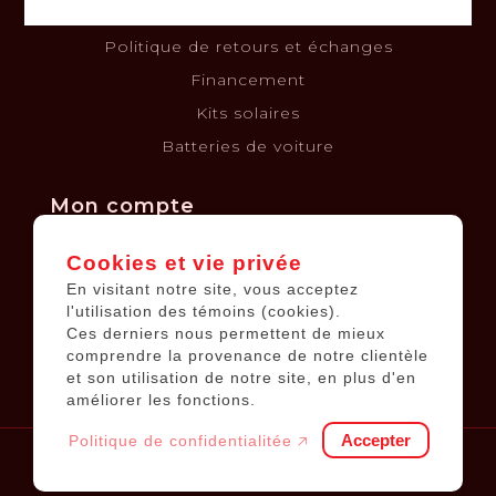
Politique de confidentialité
Politique de retours et échanges
Financement
Kits solaires
Batteries de voiture
Mon compte
Cookies et vie privée
Informations sur le compte
En visitant notre site, vous acceptez
Mes commandes
l'utilisation des témoins (cookies).
Ces derniers nous permettent de mieux
Ma liste de souhaits
comprendre la provenance de notre clientèle
Tous les produits
et son utilisation de notre site, en plus d'en
améliorer les fonctions.
Accepter
Politique de confidentialitée 🡥
© 2026
Équipements JP
.
Tous droits réservés