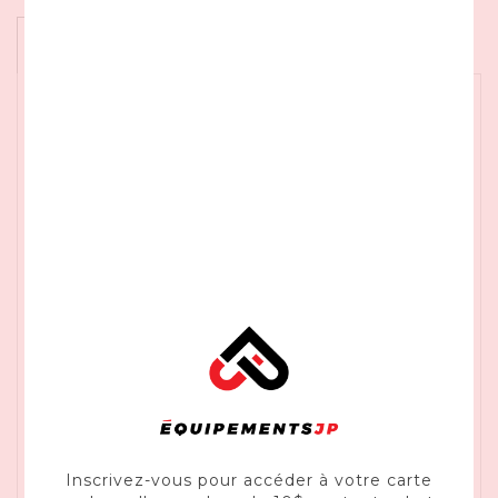
Informations
Caractéristiques
Une plage de vitesse de 0 à 6,1 km/h
Les roues de 8 po (20 cm) offrent une
excellente traction
MC
Le système Smart Drive
permet un
contrôle intuitif de la vitesse pendant la
tonte et propose cinq positions ajustables
pour le confort de l’utilisateur
La batterie de 8Ah et le chargeur de 2A
offrent jusqu’à 30 minutes d’utilisation pour
un temps de charge de 4,5 heures
Broyage et ensachage supérieurs
Réglage de la hauteur à deux leviers à
dégagement rapide
Inscrivez-vous pour accéder à votre carte