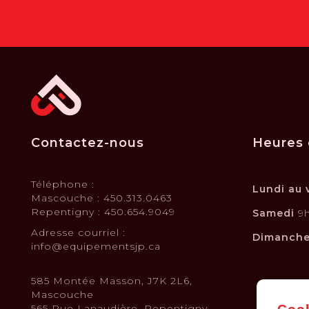
Contactez-nous
Heures 
Téléphone :
Lundi au 
Mascouche : 450.313.0463
Repentigny : 450.654.9049
Samedi
9h
Adresse courriel :
Dimanch
info@equipementsjp.ca
585 Montée Masson, J7K 2L6,
Mascouche
565 Rue Lanaudière, Repentigny,