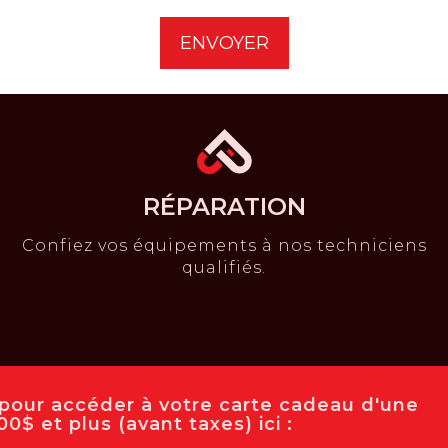
pour les petits jardins, les platebandes surélevées et les bandes
RÉPARATION
Confiez vos équipements à nos techniciens
qualifiés.
e pour accéder à votre carte cadeau d'une
0$ et plus (avant taxes) ici :