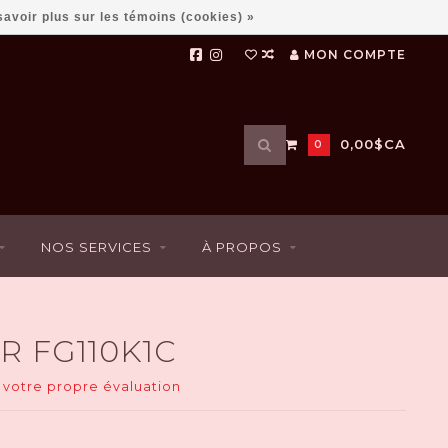
savoir plus sur les témoins (cookies) »
MON COMPTE
Utilisez
0,00$CA
0
les
flèches
haut
et
bas
NOS SERVICES
À PROPOS
pour
sélectionner
le
résultat
disponible.
 FG110K1C
Appuyez
sur
 votre propre évaluation
Entrée
pour
accéder