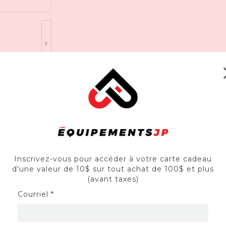
rangs étroits
Inscrivez-vous pour accéder à votre carte cadeau
d'une valeur de 10$ sur tout achat de 100$ et plus
e de 15,2 ou 23 cm (6 ou 9 po)
(avant taxes)
dure, déchaumeur, aérateur de gazon et fourchons creuseurs
Courriel *
à l’essence seulement (pas de mélange huile/essence)