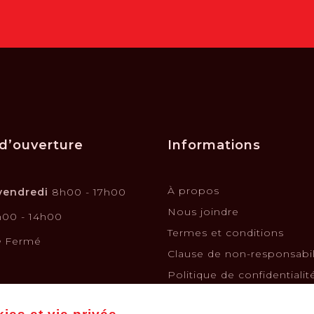
d’ouverture
Informations
À propos
vendredi
8h00 - 17h00
Nous joindre
00 - 14h00
Termes et conditions
e
Fermé
Clause de non-responsabil
Politique de confidentialit
Politique de retours et é