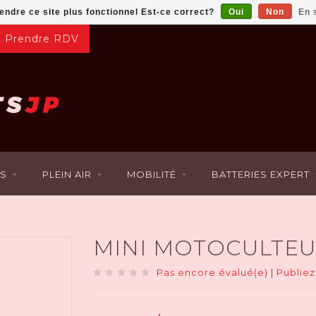
rendre ce site plus fonctionnel Est-ce correct?
Oui
Non
En 
Prendre RDV
S
PLEIN AIR
MOBILITÉ
BATTERIES EXPERT
MINI MOTOCULTEUR
Pas encore évalué(e)
|
Publiez