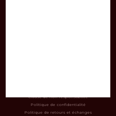
Heures d’ouverture
Lundi au vendredi
8h00 - 17h00
Samedi
9h00 - 14h00
Dimanche
Fermé
Informations
À propos
Nous joindre
Termes et conditions
Clause de non-responsabilité
Politique de confidentialité
Politique de retours et échanges