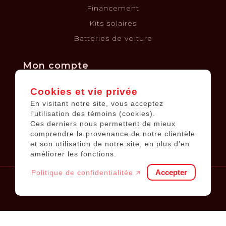
Financement
Kits solaires
Batteries de voiture
Mon compte
Cookies et vie privée
Informations sur le compte
En visitant notre site, vous acceptez
Mes commandes
l'utilisation des témoins (cookies).
Ces derniers nous permettent de mieux
Ma liste de souhaits
comprendre la provenance de notre clientèle
Tous les produits
et son utilisation de notre site, en plus d'en
améliorer les fonctions.
Accepter
Politique de confidentialitée 🡥
© 2026
Équipements JP
.
Tous droits réservés