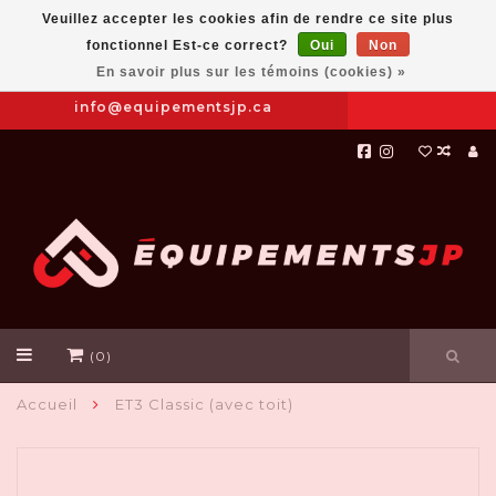
Veuillez accepter les cookies afin de rendre ce site plus
fonctionnel Est-ce correct?
Oui
Non
Prendre
|
844-654-8760
En savoir plus sur les témoins (cookies) »
RDV
info@equipementsjp.ca
(0)
Accueil
ET3 Classic (avec toit)