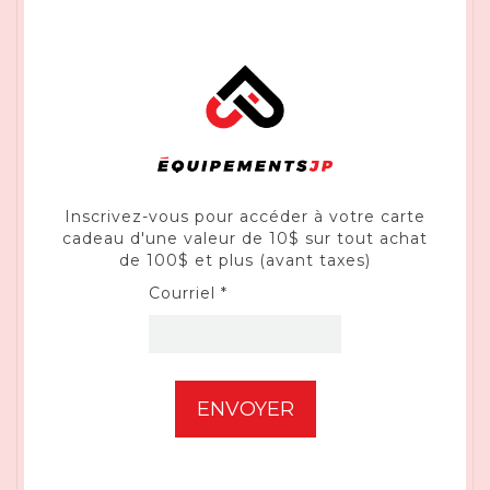
et facilement
Souffleur à poussière intégré
permettant de libérer la ligne de visée
pendant la coupe
Semelle entièrement métallique sans
clé avec des crans à 0 degré, 15 degrés
et 30 degrés et une butée à 45 degrés
facilitant les coupes en biseau
Inscrivez-vous pour accéder à votre carte
cadeau d'une valeur de 10$ sur tout achat
Couvercle pour semelle anti-
de 100$ et plus (avant taxes)
égratigures protégeant la surface de
travail contre les égratignures
Courriel *
Action orbitale à 4 positions
permettant de contrôler la qualité et la
vitesse de coupe
Conçue pour accepter les lames à tige
en T de scie sauteuse afin d’offrir une
puissance de retenue optimale