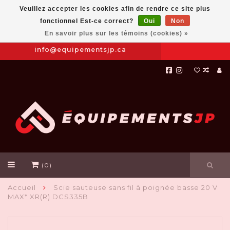
Veuillez accepter les cookies afin de rendre ce site plus
fonctionnel Est-ce correct?
Oui
Non
Prendre
|
844-654-8760
En savoir plus sur les témoins (cookies) »
RDV
info@equipementsjp.ca
(0)
Accueil
Scie sauteuse sans fil à poignée basse 20 V
MAX* XR(R) DCS335B