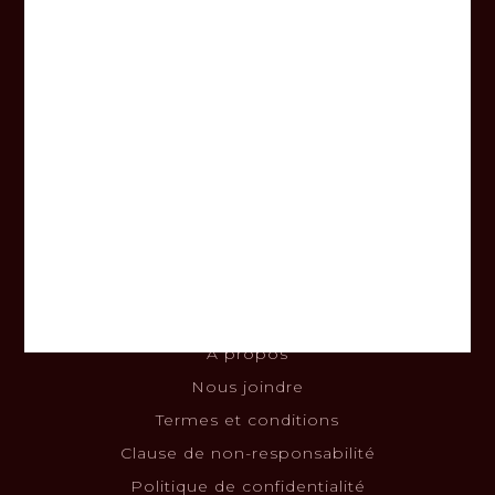
Heures d’ouverture
Lundi au vendredi
8h00 - 17h00
Samedi
9h00 - 14h00
Dimanche
Fermé
Informations
À propos
Nous joindre
Termes et conditions
Clause de non-responsabilité
Politique de confidentialité