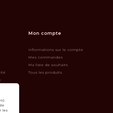
Mon compte
Informations sur le compte
Mes commandes
Ma liste de souhaits
ité
Tous les produits
é
changes
es).
 de
r les