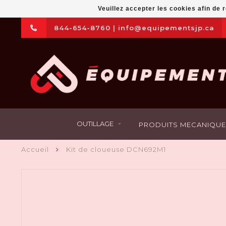
Veuillez accepter les cookies afin de 
844-654-8760
|
info@equipementsjp.ca
OUTILLAGE
PRODUITS MECANIQUE
Accueil
Kit de cloueuse DCN692M1