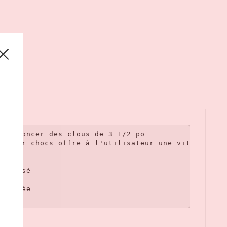
 enfoncer des clous de 3 1/2 po

nt par chocs offre à l'utilisateur une vitesse de 
tilisé

écalée
