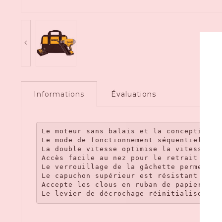
Informations
Évaluations
Le moteur sans balais et la conception d
Le mode de fonctionnement séquentiel per
La double vitesse optimise la vitesse du
Accès facile au nez pour le retrait des c
Le verrouillage de la gâchette permet de
Le capuchon supérieur est résistant aux 
Accepte les clous en ruban de papier de 
Le levier de décrochage réinitialise rap