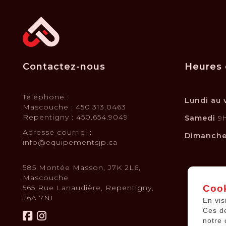
Contactez-nous
Heures 
Téléphone :
Lundi au 
Mascouche : 450.313.0463
Repentigny : 450.654.9049
Samedi
9h
Adresse courriel :
Dimanch
info@equipementsjp.ca
585 Montée Masson, J7K 2L6,
Mascouche
565 Rue Lanaudière, Repentigny,
Cook
J6A 7N1
En vis
Ces d
notre 