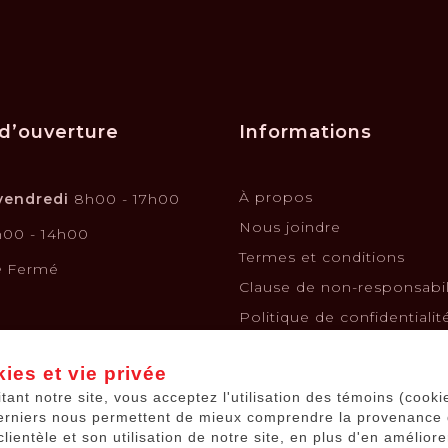
d’ouverture
Informations
À propos
vendredi
8h00 - 17h00
Nous joindre
00 - 14h00
Termes et conditions
e
Fermé
Clause de non-responsabil
Politique de confidentialit
Politique de retours et é
ies et vie privée
Financement
itant notre site, vous acceptez l'utilisation des témoins (cooki
Kits solaires
erniers nous permettent de mieux comprendre la provenance
Batteries de voiture
clientèle et son utilisation de notre site, en plus d'en améliore