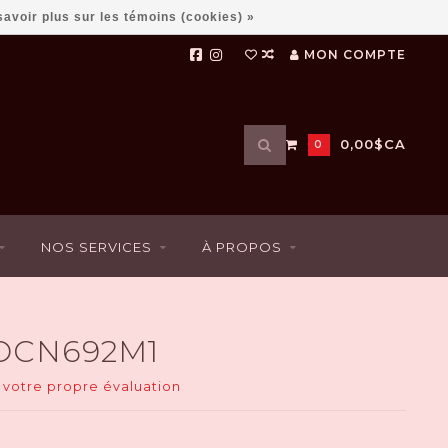
savoir plus sur les témoins (cookies) »
MON COMPTE
Utilisez
0,00$CA
0
les
flèches
haut
et
bas
NOS SERVICES
À PROPOS
pour
sélectionner
le
résultat
disponible.
 DCN692M1
Appuyez
sur
 votre propre évaluation
Entrée
pour
accéder