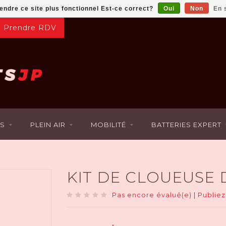
rendre ce site plus fonctionnel Est-ce correct?
Oui
Non
En 
Prendre RDV
S
PLEIN AIR
MOBILITÉ
BATTERIES EXPERT
KIT DE CLOUEUSE
Pas encore évalué(e)
|
Publiez