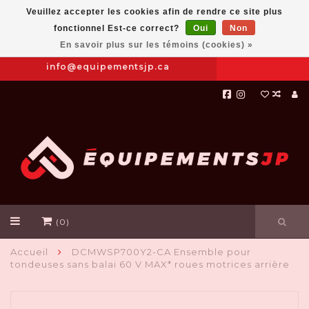
Veuillez accepter les cookies afin de rendre ce site plus
fonctionnel Est-ce correct?
Oui
Non
Prendre
|
844-654-8760
En savoir plus sur les témoins (cookies) »
RDV
info@equipementsjp.ca
(0)
Accueil
DCMWSP700Y2-CA Ensemble pour
tondeuses sans balai 60 V MAX* roues motrices arrière