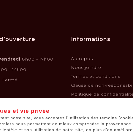
d’ouverture
Informations
À propos
vendredi
8h00 - 17h00
Nous joindre
00 - 14h00
Termes et conditions
e
Fermé
Clause de non-responsabil
Politique de confidentialit
Politique de retours et é
ies et vie privée
Financement
itant notre site, vous acceptez l'utilisation des témoins (cooki
Kits solaires
erniers nous permettent de mieux comprendre la provenance
Batteries de voiture
clientèle et son utilisation de notre site, en plus d'en améliore