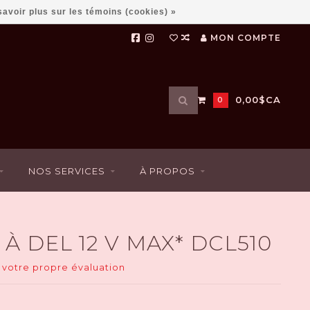
savoir plus sur les témoins (cookies) »
MON COMPTE
Utilisez
0,00$CA
0
les
flèches
haut
et
bas
NOS SERVICES
À PROPOS
pour
sélectionner
le
résultat
disponible.
À DEL 12 V MAX* DCL510
Appuyez
sur
 votre propre évaluation
Entrée
pour
accéder