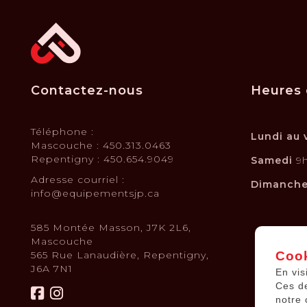
Contactez-nous
Heures 
Téléphone :
Lundi au 
Mascouche : 450.313.0463
Repentigny : 450.654.9049
Samedi
9h
Adresse courriel :
Dimanch
info@equipementsjp.ca
585 Montée Masson, J7K 2L6,
Mascouche
565 Rue Lanaudière, Repentigny,
Cook
J6A 7N1
En vis
Ces d
notre 