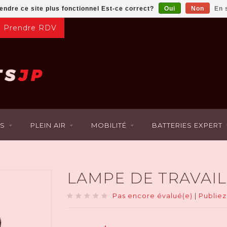
rendre ce site plus fonctionnel Est-ce correct?
Oui
Non
En 
Prendre RDV
S
PLEIN AIR
MOBILITÉ
BATTERIES EXPERT
LAMPE DE TRAVAIL 
Pas encore évalué(e)
|
Publiez