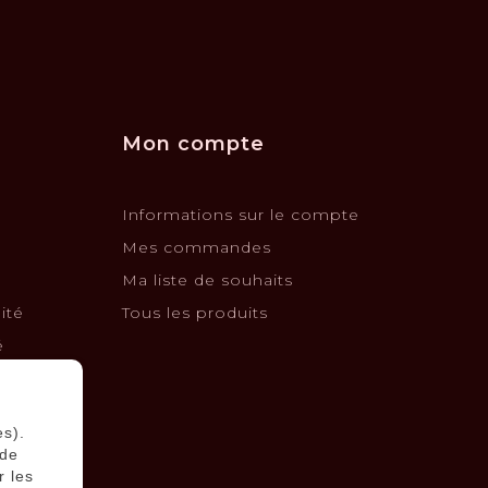
Mon compte
Informations sur le compte
Mes commandes
Ma liste de souhaits
ité
Tous les produits
é
changes
es).
 de
r les