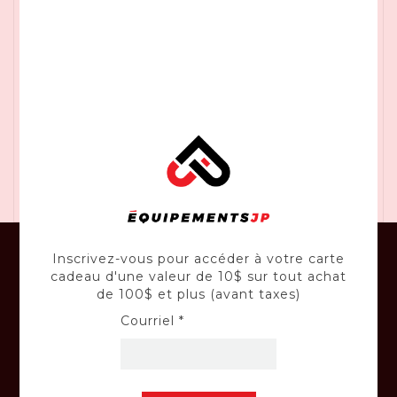
bois de pin traité sous pression de 6 po x 6 po
Tension de la chaîne sans outil et bouton de
serrage de la barre pour une force de serrage
appropriée de la barre
Lubrification automatique pour une lubrification
continue de la chaîne avec bouchon d'huile quart
de tour pour des remplissages d'huile rapides
Frein de chaîne pour la protection contre le recul
Batterie et chargeur vendus séparément
Inscrivez-vous pour accéder à votre carte
cadeau d'une valeur de 10$ sur tout achat
de 100$ et plus (avant taxes)
CONSEILS
Courriel *
Profitez en tout temps des judicieux
conseils de nos experts-conseil.