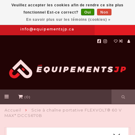
Veuillez accepter les cookies afin de rendre ce site plus
fonctionnel Est-ce correct?
Oui
Non
Prendre
|
844-654-8760
En savoir plus sur les témoins (cookies) »
RDV
info@equipementsjp.ca
(0)
Accueil
Scie à chaîne portative FLEXVOLT® 60 V
MAX* DCCS670B