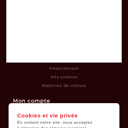
À propos
Nous joindre
Termes et conditions
Clause de non-responsabilité
Politique de confidentialité
Politique de retours et échanges
Financement
Kits solaires
Batteries de voiture
Mon compte
Cookies et vie privée
Informations sur le compte
En visitant notre site, vous acceptez