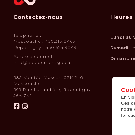
Contactez-nous
Heures 
Téléphone :
Lundi au 
Mascouche : 450.313.0463
Repentigny : 450.654.9049
Samedi
9h
Adresse courriel :
Dimanch
info@equipementsjp.ca
585 Montée Masson, J7K 2L6,
Mascouche
565 Rue Lanaudière, Repentigny,
Cook
J6A 7N1
En vis
Ces d
notre 
foncti