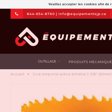
Veuillez accepter les cookies afin de 
844-654-8760
|
info@equipementsjp.ca
OUTILLAGE
PRODUITS MECANIQUE
Accueil
Scie emporte-pièce bimétal 2 3/8" (60mm