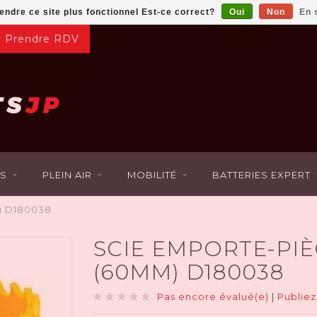
rendre ce site plus fonctionnel Est-ce correct?
Oui
Non
En 
Prendre RDV
S
PLEIN AIR
MOBILITÉ
BATTERIES EXPERT
) D180038
SCIE EMPORTE-PIÈC
(60MM) D180038
Pas encore évalué(e)
|
Publiez