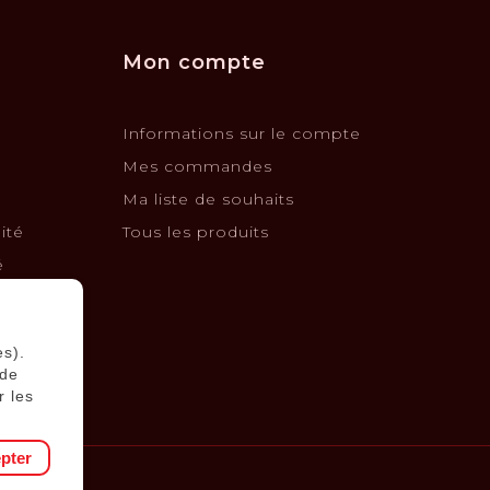
Mon compte
Informations sur le compte
Mes commandes
Ma liste de souhaits
ité
Tous les produits
é
changes
es).
 de
r les
pter