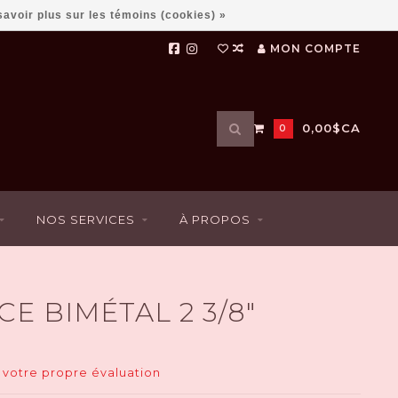
savoir plus sur les témoins (cookies) »
MON COMPTE
Utilisez
0,00$CA
0
les
flèches
haut
et
bas
NOS SERVICES
À PROPOS
pour
sélectionner
le
résultat
disponible.
E BIMÉTAL 2 3/8"
Appuyez
sur
Entrée
pour
 votre propre évaluation
accéder