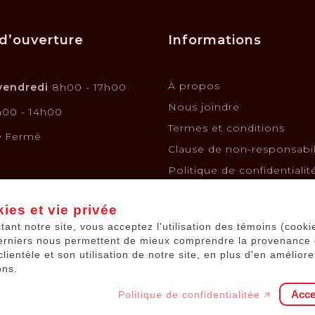
d’ouverture
Informations
À propos
vendredi
8h00 - 17h00
Nous joindre
00 - 14h00
Termes et conditions
e
Fermé
Clause de non-responsabil
Politique de confidentialit
Politique de retours et é
ies et vie privée
Financement
itant notre site, vous acceptez l'utilisation des témoins (cooki
Kits solaires
erniers nous permettent de mieux comprendre la provenance
Batteries de voiture
clientèle et son utilisation de notre site, en plus d'en améliore
ons.
Acce
Politique de confidentialitée 🡥