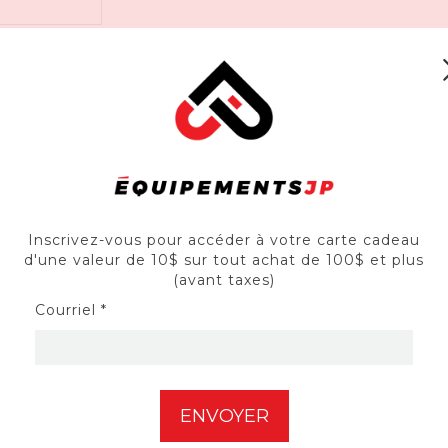
Inscrivez-vous pour accéder à votre carte cadeau
 des ouvertures et des trous pour la gestion des câbles des 
d'une valeur de 10$ sur tout achat de 100$ et plus
(avant taxes)
douceur. Fixez cette scie emporte-pièce à votre perceuse éle
if est doté de doubles dents et d'une construction en acier à h
Courriel *
aisse et ajoute une stabilité supplémentaire et élimine le dénudag