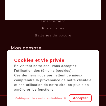
Politique de confidentialité
Politique de retours et échanges
Financement
Kits solaires
Batteries de voiture
Mon compte
Cookies et vie privée
Informations sur le compte
En visitant notre site, vous acceptez
Mes commandes
l'utilisation des témoins (cookies).
Ces derniers nous permettent de mieux
Ma liste de souhaits
comprendre la provenance de notre clientèle
Tous les produits
et son utilisation de notre site, en plus d'en
améliorer les fonctions.
Accepter
Politique de confidentialitée 🡥
© 2026
Équipements JP
.
Tous droits réservés