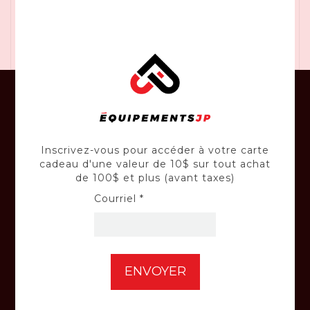
Des plaques de support épaisses et durcies e
Les scies cloches à coupe profonde coupent 2
L'augmentation de la hauteur de l'acier rap
CONSEILS
Inscrivez-vous pour accéder à votre carte
Profitez en tout temps des judicieux
cadeau d'une valeur de 10$ sur tout achat
conseils de nos experts-conseil.
de 100$ et plus (avant taxes)
Courriel *
RÉPARATION
Confiez vos équipements à nos techniciens
qualifiés.