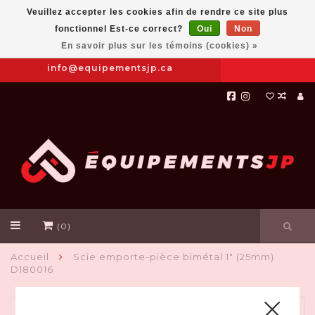
Veuillez accepter les cookies afin de rendre ce site plus
fonctionnel Est-ce correct?
Oui
Non
Prendre
|
844-654-8760
En savoir plus sur les témoins (cookies) »
RDV
info@equipementsjp.ca
(0)
Accueil
Scie emporte-pièce bimétal 1" (25mm)
D180016