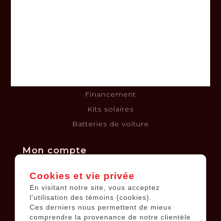
À propos
Nous joindre
Termes et conditions
Clause de non-responsabilité
Politique de confidentialité
Politique de retours et échanges
Financement
Kits solaires
Batteries de voiture
Mon compte
Cookies et vie privée
Informations sur le compte
En visitant notre site, vous acceptez
Mes commandes
l'utilisation des témoins (cookies).
Ces derniers nous permettent de mieux
Ma liste de souhaits
comprendre la provenance de notre clientèle