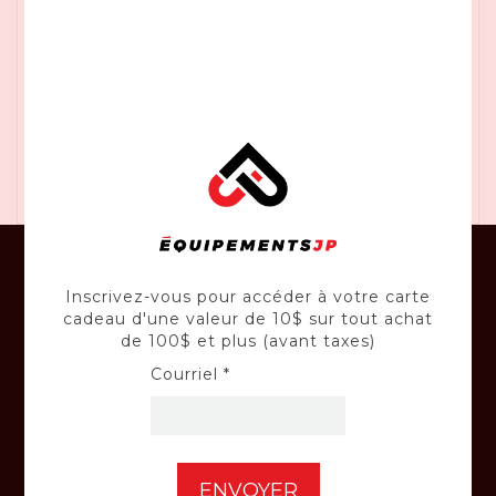
et constante. Les réglages de profondeur et de
biseau sans outil offrent une profondeur de coupe
maximale de 2-1/8 po à 90° avec un biseau
maximum de 50°. Cette scie est équipée d'un
crochet de chevron intégré, d'une LED lumineuse
et d'une goulotte à poussière en option. Batterie
et chargeur vendus séparément.
Inscrivez-vous pour accéder à votre carte
cadeau d'une valeur de 10$ sur tout achat
CONSEILS
de 100$ et plus (avant taxes)
Profitez en tout temps des judicieux
Courriel *
conseils de nos experts-conseil.