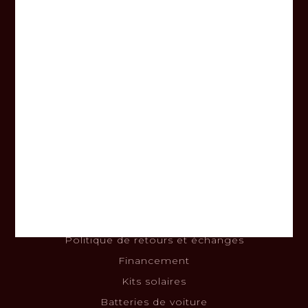
Lundi au vendredi
8h00 - 17h00
Samedi
9h00 - 14h00
Dimanche
Fermé
Informations
À propos
Nous joindre
Termes et conditions
Clause de non-responsabilité
Politique de confidentialité
Politique de retours et échanges
Financement
Kits solaires
Batteries de voiture