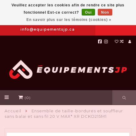
Veuillez accepter les cookies afin de rendre ce site plus
fonctionnel Est-ce correct?
Oui
Non
Prendre
|
844-654-8760
En savoir plus sur les témoins (cookies) »
RDV
info@equipementsjp.ca
(0)
Accueil
Ensemble de taille-bordures et souffleur
sans balai et sans fil 20 V MAX* XR DCKO215M1