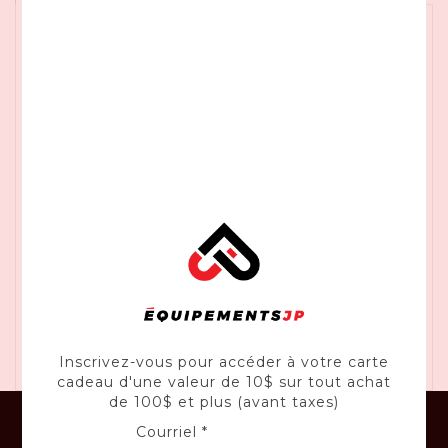
Passez à travers la prolifération avec le taille-
bordures (DCST925) avec sa bande de coupe de 13
po, sa conception de transmission à engrenages et
sa gâchette à vitesse variable pour une durée de
fonctionnement prolongée. Lorsque vous avez
terminé, nettoyez les débris avec le souffleur axial
portatif (DCBL722) qui dispose d'un puissant
moteur sans balais qui atteint jusqu'à 450 cm et
jusqu'à 125 mph avec la buse du concentrateur. Ce
kit combiné sans fil comprend également une
batterie et un chargeur de 4,0 Ah pour que vous
ayez tout ce dont vous avez besoin pour faire le
travail.
Inscrivez-vous pour accéder à votre carte
cadeau d'une valeur de 10$ sur tout achat
de 100$ et plus (avant taxes)
Courriel *