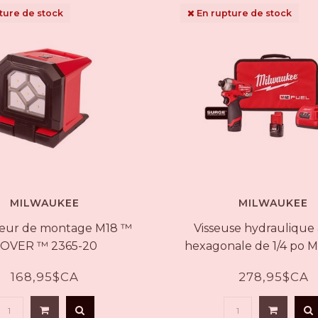
ture de stock
En rupture de stock
MILWAUKEE
MILWAUKEE
teur de montage M18 ™
Visseuse hydraulique 
OVER ™ 2365-20
hexagonale de 1/4 po 
SURGEMC 2551-22
168,95$CA
278,95$CA