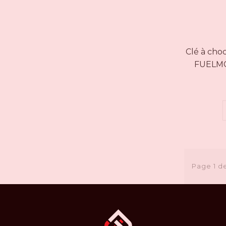
Clé à cho
FUELMC 
Page 1 de