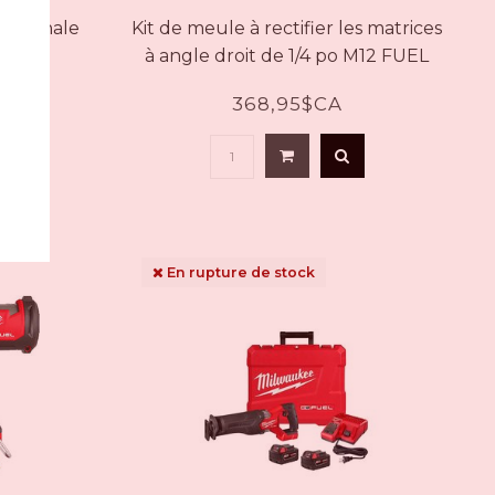
exagonale
Kit de meule à rectifier les matrices
53-20
à angle droit de 1/4 po M12 FUEL
avec 2 batteries 2485-22
$CA
368,95$CA
En rupture de stock