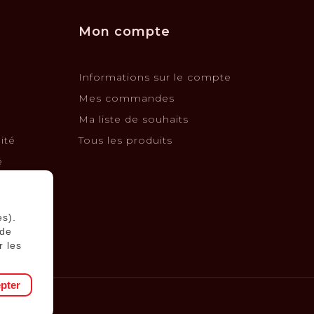
Mon compte
Informations sur le compte
Mes commandes
Ma liste de souhaits
ité
Tous les produits
é
changes
es).
 de
r les
pter