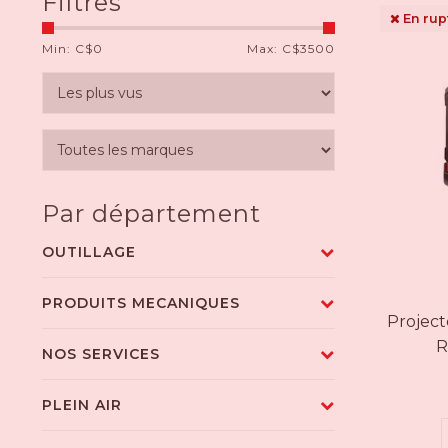
Filtres
En rup
Min: C$
0
Max: C$
3500
Par département
OUTILLAGE
PRODUITS MECANIQUES
Projec
R
NOS SERVICES
PLEIN AIR