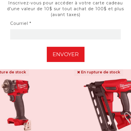
Inscrivez-vous pour accéder à votre carte cadeau
se fuel M18 2823-22HD
Visseuse à percussion h
d'une valeur de 10$ sur tout achat de 100$ et plus
(avant taxes)
M18 FUEL ™ ¼ ” 29
Courriel *
1 548,00$CA
248,00
299,95$CA
ture de stock
En rupture de stock