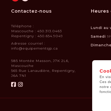
Contactez-nous
Heures 
Téléphone :
Lundi au 
Mascouche : 450.313.0463
Repentigny : 450.654.9049
Samedi
9h
Adresse courriel :
Dimanch
info@equipementsjp.ca
585 Montée Masson, J7K 2L6,
Mascouche
565 Rue Lanaudière, Repentigny,
Cook
J6A 7N1
En vis
Ces d
notre 
foncti