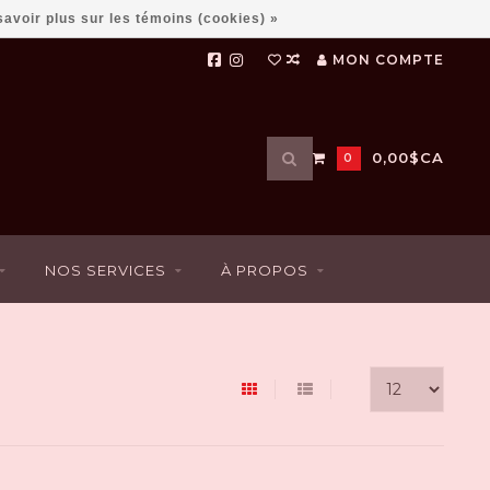
savoir plus sur les témoins (cookies) »
MON COMPTE
Utilisez
0,00$CA
0
les
flèches
haut
et
bas
NOS SERVICES
À PROPOS
pour
sélectionner
le
résultat
disponible.
Appuyez
sur
Entrée
pour
accéder