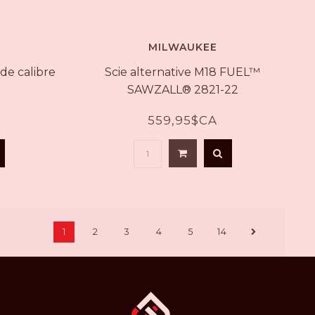
MILWAUKEE
de calibre
Scie alternative M18 FUEL™
SAWZALL® 2821-22
559,95$CA
1
2
3
4
5
14