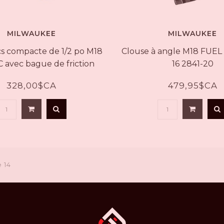
MILWAUKEE
MILWAUKEE
cs compacte de 1/2 po M18
Clouse à angle M18 FUEL 
avec bague de friction
16 2841-20
2855-20
328,00$CA
479,95$CA
 14