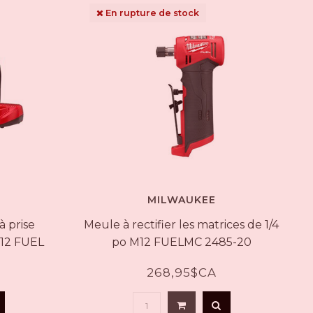
au
En rupture de stock
résultat
de
recherche
sélectionné.
Les
utilisateurs
d'appareils
tactiles
peuvent
se
servir
de
gestes
tels
MILWAUKEE
que
à prise
Meule à rectifier les matrices de 1/4
toucher
et
M12 FUEL
po M12 FUELMC 2485-20
glisser.
 M12
268,95$CA