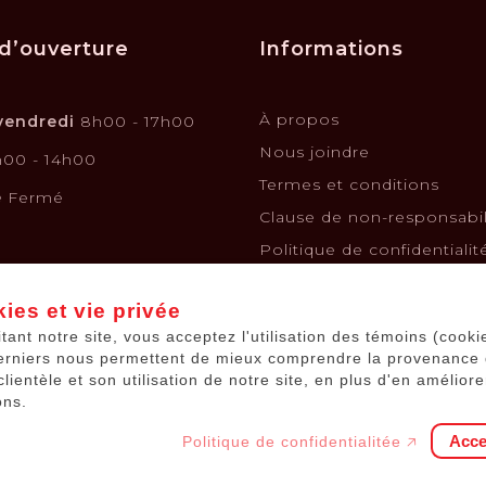
d’ouverture
Informations
À propos
vendredi
8h00 - 17h00
Nous joindre
00 - 14h00
Termes et conditions
e
Fermé
Clause de non-responsabil
Politique de confidentialit
Politique de retours et é
ies et vie privée
Financement
itant notre site, vous acceptez l'utilisation des témoins (cooki
Kits solaires
erniers nous permettent de mieux comprendre la provenance
Batteries de voiture
clientèle et son utilisation de notre site, en plus d'en améliore
ons.
Acce
Politique de confidentialitée 🡥
© 2026
Équipements JP
.
Tous droits réservés