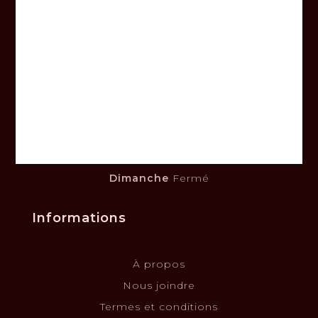
585 Montée Masson, J7K 2L6, Mascouche
565 Rue Lanaudière, Repentigny, J6A 7N1
Heures d’ouverture
Lundi au vendredi
8h00 - 17h00
Samedi
9h00 - 14h00
Dimanche
Fermé
Informations
À propos
Nous joindre
Termes et conditions