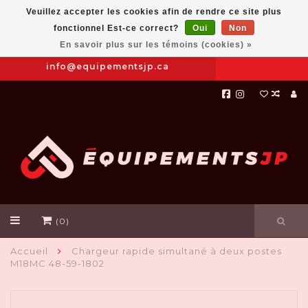
Veuillez accepter les cookies afin de rendre ce site plus
fonctionnel Est-ce correct?
Oui
Non
Prendre
|
844-654-8760
En savoir plus sur les témoins (cookies) »
RDV
info@equipementsjp.ca
(0)
Accueil
Chargeur rapide simultané à deux postes
M18MC 48-59-1802