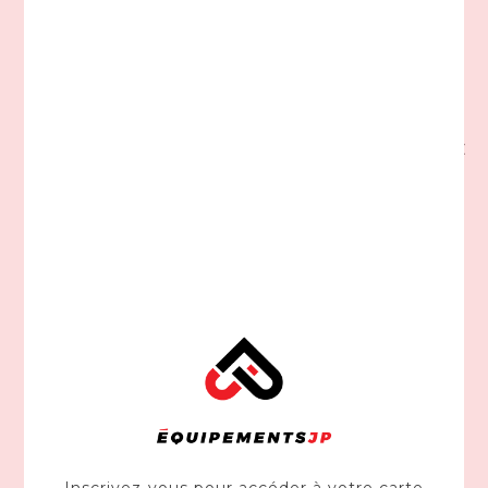
MILWAUKEE
Paquet de deux batteries M12 REDLITHIUMMC XC
48-11-2412
228,00$CA