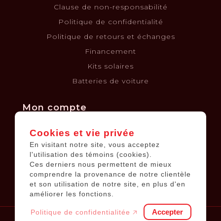
Clause de non-responsabilité
Politique de confidentialité
Politique de retours et échanges
Financement
Kits solaires
Batteries de voiture
Mon compte
Cookies et vie privée
Informations sur le compte
En visitant notre site, vous acceptez
Mes commandes
l'utilisation des témoins (cookies).
Ces derniers nous permettent de mieux
Ma liste de souhaits
comprendre la provenance de notre clientèle
Tous les produits
et son utilisation de notre site, en plus d'en
améliorer les fonctions.
Accepter
Politique de confidentialitée 🡥