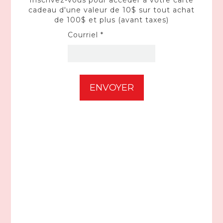
Inscrivez-vous pour accéder à votre carte
cadeau d'une valeur de 10$ sur tout achat
de 100$ et plus (avant taxes)
Courriel *
MILWAUKEE
Batterie M12MC REDLITHIUMMC CP2.0 48-11-2420
108,00$CA