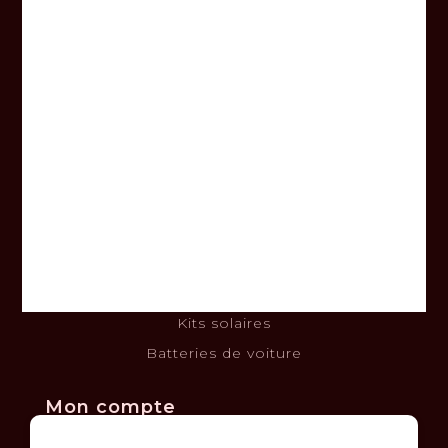
Informations
À propos
Nous joindre
Termes et conditions
Clause de non-responsabilité
Politique de confidentialité
Politique de retours et échanges
Financement
Kits solaires
Batteries de voiture
Mon compte