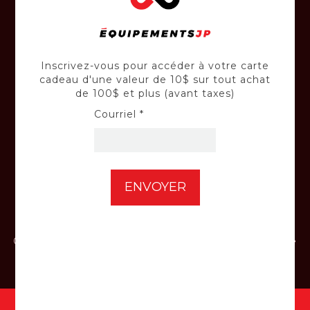
conseils de nos experts-conseil.
Inscrivez-vous pour accéder à votre carte
cadeau d'une valeur de 10$ sur tout achat
RÉPARATION
de 100$ et plus (avant taxes)
Courriel *
Confiez vos équipements à nos techniciens
qualifiés.
INSTALLATION
Confiez-nous l'installation de votre batterie
de voiture et de vos panneaux solaires.