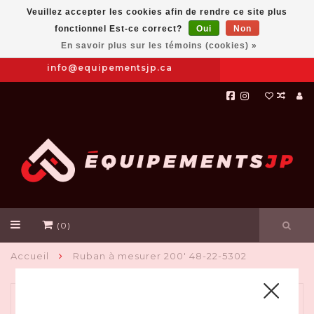
Veuillez accepter les cookies afin de rendre ce site plus
fonctionnel Est-ce correct?
Oui
Non
Prendre
|
844-654-8760
En savoir plus sur les témoins (cookies) »
RDV
info@equipementsjp.ca
(0)
Accueil
Ruban à mesurer 200' 48-22-5302