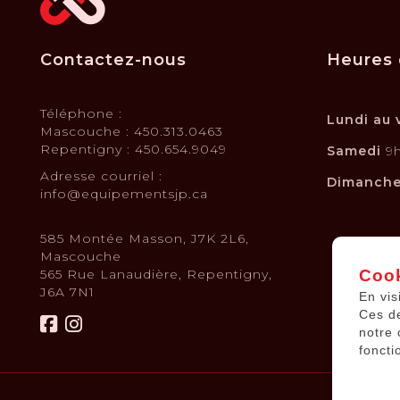
Contactez-nous
Heures 
Téléphone :
Lundi au 
Mascouche : 450.313.0463
Repentigny : 450.654.9049
Samedi
9h
Adresse courriel :
Dimanch
info@equipementsjp.ca
585 Montée Masson, J7K 2L6,
Mascouche
565 Rue Lanaudière, Repentigny,
Cook
J6A 7N1
En vis
Ces d
notre 
foncti