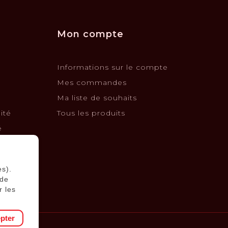
Mon compte
Informations sur le compte
Mes commandes
Ma liste de souhaits
ité
Tous les produits
é
changes
es).
 de
r les
pter