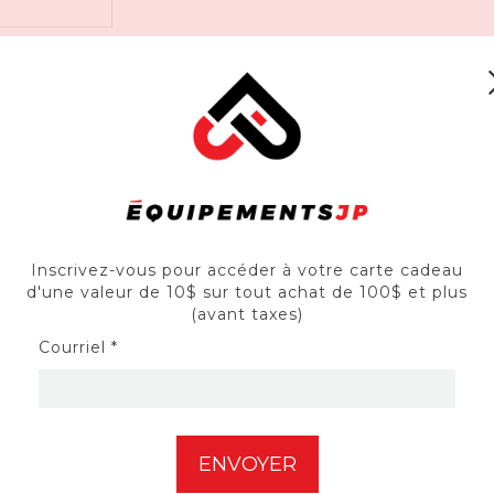
Inscrivez-vous pour accéder à votre carte cadeau
biseau M18 FUEL™ de 10 po est conçue pour répondre aux beso
d'une valeur de 10$ sur tout achat de 100$ et plus
s coupes précises et reproductibles sur une grande variété de maté
(avant taxes)
Courriel *
ses scies à onglets coulissantes de 10 po scies, le moteur
s scies à onglets filaires sur le chantier.