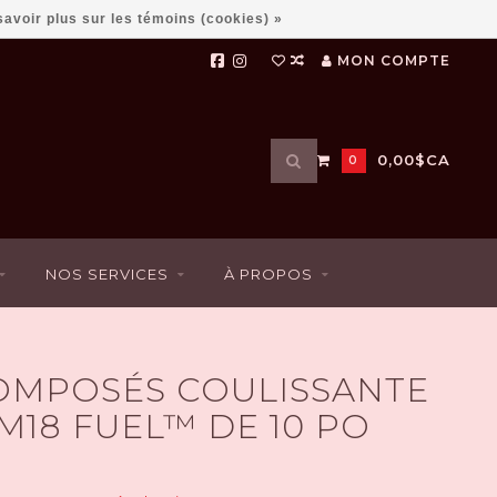
savoir plus sur les témoins (cookies) »
MON COMPTE
Utilisez
0,00$CA
0
les
flèches
haut
et
bas
NOS SERVICES
À PROPOS
pour
sélectionner
le
résultat
disponible.
COMPOSÉS COULISSANTE
Appuyez
sur
M18 FUEL™ DE 10 PO
Entrée
pour
accéder