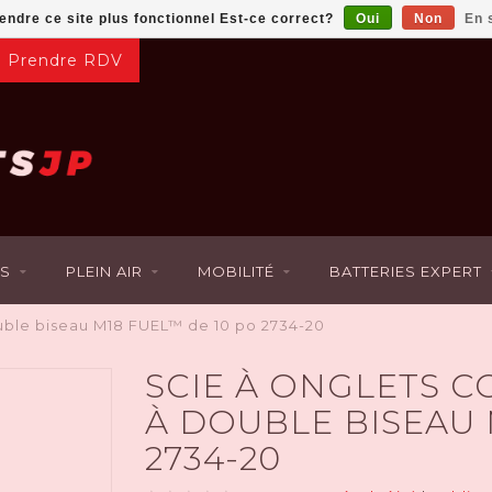
rendre ce site plus fonctionnel Est-ce correct?
Oui
Non
En 
Prendre RDV
S
PLEIN AIR
MOBILITÉ
BATTERIES EXPERT
uble biseau M18 FUEL™ de 10 po 2734-20
SCIE À ONGLETS 
À DOUBLE BISEAU 
2734-20