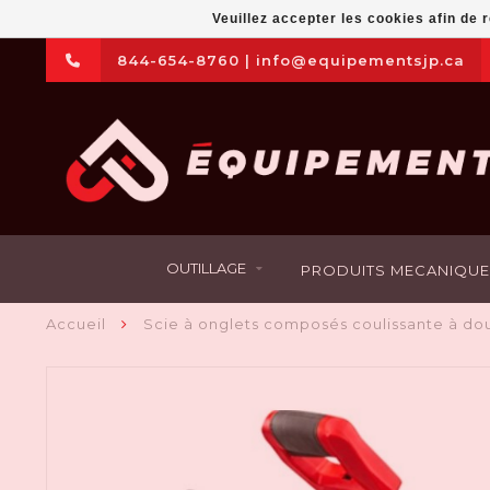
Veuillez accepter les cookies afin de 
844-654-8760
|
info@equipementsjp.ca
OUTILLAGE
PRODUITS MECANIQUE
Accueil
Scie à onglets composés coulissante à do