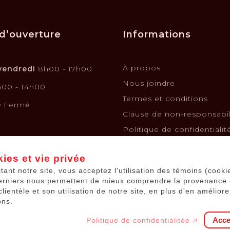
d’ouverture
Informations
À propos
vendredi
8h00 - 17h00
Nous joindre
00 - 14h00
Termes et conditions
e
Fermé
Clause de non-responsabil
Politique de confidentialit
Politique de retours et é
ies et vie privée
Financement
itant notre site, vous acceptez l'utilisation des témoins (cooki
Kits solaires
erniers nous permettent de mieux comprendre la provenance
Batteries de voiture
clientèle et son utilisation de notre site, en plus d'en améliore
ons.
Acce
Politique de confidentialitée 🡥