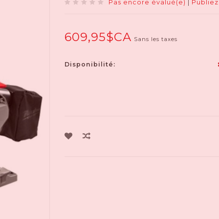
Pas encore évalué(e)
|
Publiez
609,95$CA
Sans les taxes
Disponibilité: