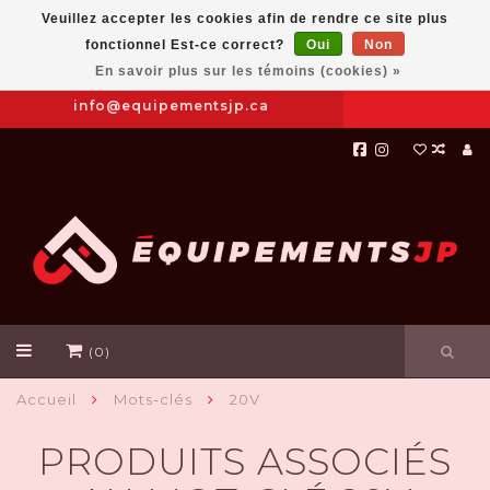
Veuillez accepter les cookies afin de rendre ce site plus
fonctionnel Est-ce correct?
Oui
Non
Prendre
|
844-654-8760
En savoir plus sur les témoins (cookies) »
RDV
info@equipementsjp.ca
(0)
Accueil
Mots-clés
20V
PRODUITS ASSOCIÉS