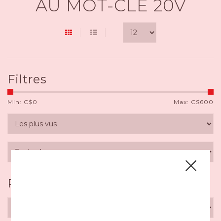
AU MOT-CLÉ 20V
Filtres
Min: C$
0
Max: C$
600
Par département