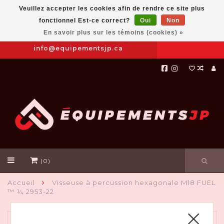
Veuillez accepter les cookies afin de rendre ce site plus
fonctionnel Est-ce correct?
Oui
Non
Prendre
|
844-654-8760
En savoir plus sur les témoins (cookies) »
RDV
info@equipementsjp.ca
(0)
Accueil
Visseuse à percussion hexagonale M18 FUEL
™ ¼ 2953-22