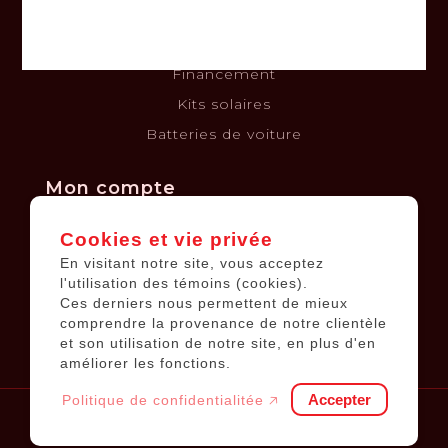
Politique de confidentialité
Politique de retours et échanges
Financement
Kits solaires
Batteries de voiture
Mon compte
Cookies et vie privée
Informations sur le compte
En visitant notre site, vous acceptez
Mes commandes
l'utilisation des témoins (cookies).
Ces derniers nous permettent de mieux
Ma liste de souhaits
comprendre la provenance de notre clientèle
Tous les produits
et son utilisation de notre site, en plus d'en
améliorer les fonctions.
Accepter
Politique de confidentialitée 🡥
© 2026
Équipements JP
.
Tous droits réservés