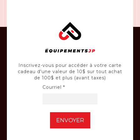
percussion sans sacrifier la puissance ou le
contrôle.
CONSEILS
Inscrivez-vous pour accéder à votre carte
Profitez en tout temps des judicieux
cadeau d'une valeur de 10$ sur tout achat
conseils de nos experts-conseil.
de 100$ et plus (avant taxes)
Courriel *
RÉPARATION
Confiez vos équipements à nos techniciens
qualifiés.